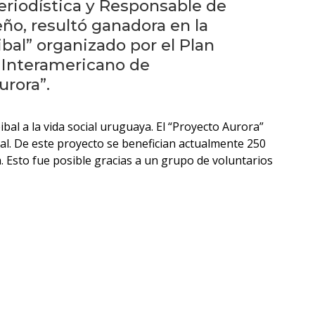
Testimonios
eriodística y Responsable de
ño, resultó ganadora en la
Próximos
ibal” organizado por el Plan
eventos
o Interamericano de
urora”.
Eventos
anteriores
bal a la vida social uruguaya. El “Proyecto Aurora”
ñal. De este proyecto se benefician actualmente 250
La
. Esto fue posible gracias a un grupo de voluntarios
facultad
en
los
medios
Blog
de
comunicación