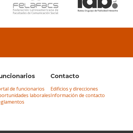
uncionarios
Contacto
rtal de funcionarios
Edificios y direcciones
ortunidades laborales
Información de contacto
eglamentos