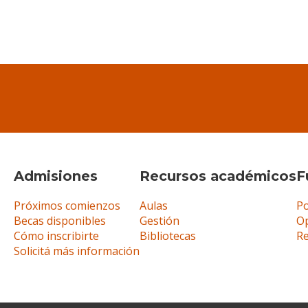
Admisiones
Recursos académicos
F
Próximos comienzos
Aulas
Po
Becas disponibles
Gestión
Op
Cómo inscribirte
Bibliotecas
R
Solicitá más información