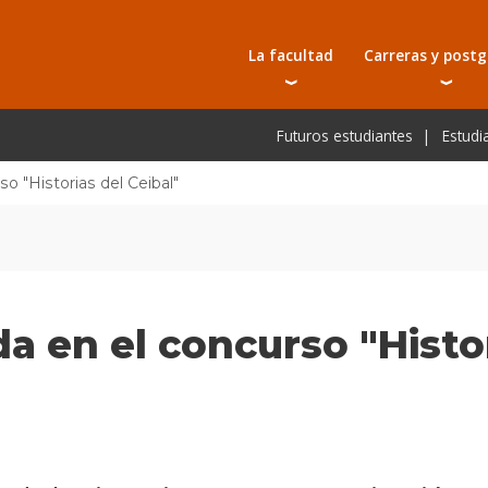
La facultad
Carreras y post
Autoridades
Carreras universit
Bec
Futuros estudiantes
Estudi
Docentes
Tecnicaturas
Bec
Investigación
Postgrados
Bec
o "Historias del Ceibal"
Laboratorios e infraestructura
Programas y semin
De
Escuela de Postgrados
Cursos cortos
Pre
Toda la oferta ac
 en el concurso "Histor