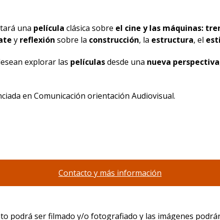
ctará una
película
clásica sobre
el cine y las máquinas: tre
ate
y
reflexión
sobre la
construcción
, la
estructura
, el
est
 desean explorar las
películas
desde una
nueva perspectiva
nciada en Comunicación orientación Audiovisual.
Contacto y más información