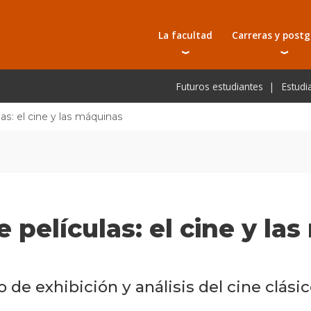
La facultad
Carreras y post
Autoridades
Carreras universit
Bec
Futuros estudiantes
Estudi
Docentes
Tecnicaturas
Bec
Investigación
Postgrados
Bec
las: el cine y las máquinas
Laboratorios e infraestructura
Programas y semin
De
Escuela de Postgrados
Cursos cortos
Pre
Toda la oferta ac
de películas: el cine y l
 de exhibición y análisis del cine clásic