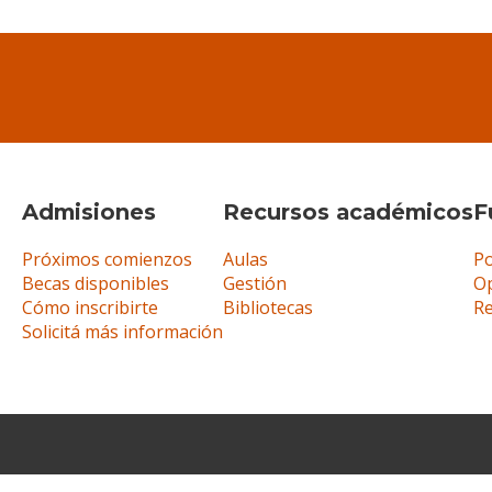
Admisiones
Recursos académicos
F
Próximos comienzos
Aulas
Po
Becas disponibles
Gestión
Op
Cómo inscribirte
Bibliotecas
R
Solicitá más información