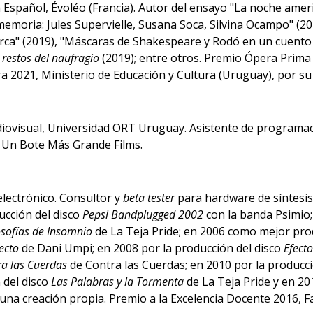
Español, Évoléo (Francia). Autor del ensayo "La noche americ
a memoria: Jules Supervielle, Susana Soca, Silvina Ocampo" (
rca" (2019), "Máscaras de Shakespeare y Rodó en un cuento de
 restos del naufragio
(2019); entre otros. Premio Ópera Prima
a 2021, Ministerio de Educación y Cultura (Uruguay), por s
iovisual, Universidad ORT Uruguay. Asistente de programa
a, Un Bote Más Grande Films.
electrónico. Consultor y
beta tester
para hardware de síntesis
ucción del disco
Pepsi Bandplugged 2002
con la banda Psimio;
osofías de Insomnio
de La Teja Pride; en 2006 como mejor pro
ecto
de Dani Umpi; en 2008 por la producción del disco
Efect
ra las Cuerdas
de Contra las Cuerdas; en 2010 por la producci
 del disco
Las Palabras y la Tormenta
de La Teja Pride y en 2
 una creación propia. Premio a la Excelencia Docente 2016, 