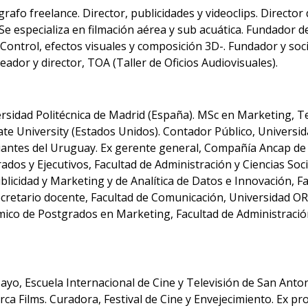
rafo freelance. Director, publicidades y videoclips. Director
 Se especializa en filmación aérea y sub acuática. Fundador 
n Control, efectos visuales y composición 3D-. Fundador y so
eador y director, TOA (Taller de Oficios Audiovisuales).
rsidad Politécnica de Madrid (España). MSc en Marketing, 
ate University (Estados Unidos). Contador Público, Universid
antes del Uruguay. Ex gerente general, Compañía Ancap de B
ados y Ejecutivos, Facultad de Administración y Ciencias So
licidad y Marketing y de Analítica de Datos e Innovación, F
cretario docente, Facultad de Comunicación, Universidad O
co de Postgrados en Marketing, Facultad de Administración 
ayo, Escuela Internacional de Cine y Televisión de San Anto
 Films. Curadora, Festival de Cine y Envejecimiento. Ex pr