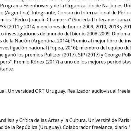
el Programa Eisenhower y de la Organización de Naciones Un
(Argentina). Integrante, Consorcio Internacional de Periodis
emios: "Pedro Joaquín Chamorro" (Sociedad Interamericana de
YS (2011 y 2014; menciones de honor 2009, 2010, 2013 y 2016)
co investigaciones del mundo del bienio 2008-2009; Diploma 
 de la Nación (Argentina, 2014); Premio al mejor libro de inv
investigación nacional (Fopea, 2016); miembro del equipo de
 que ganó los premios Pulitzer (2017), SIP (2017) y George Pol
pers"; Premio Kónex (2017) a uno de los mejores periodista
itante.
ual, Universidad ORT Uruguay. Realizador audiovisual freela
álisis y Crítica de las Artes y la Cultura, Université de Paris
ad de la República (Uruguay). Colaborador freelance, diario
L