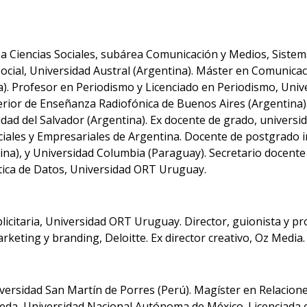
área Ciencias Sociales, subárea Comunicación y Medios, Siste
ocial, Universidad Austral (Argentina). Máster en Comunicac
 Profesor en Periodismo y Licenciado en Periodismo, Univer
erior de Enseñanza Radiofónica de Buenos Aires (Argentina).
idad del Salvador (Argentina). Ex docente de grado, universi
ciales y Empresariales de Argentina. Docente de postgrado 
ina), y Universidad Columbia (Paraguay). Secretario docente
tica de Datos, Universidad ORT Uruguay.
icitaria, Universidad ORT Uruguay. Director, guionista y pr
rketing y branding, Deloitte. Ex director creativo, Oz Media.
versidad San Martín de Porres (Perú). Magíster en Relacion
reda, Universidad Nacional Autónoma de México. Licenciada 