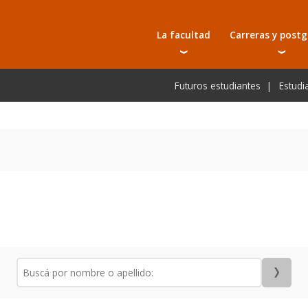
La facultad
Carreras y post
Autoridades
Carreras universit
Bec
Futuros estudiantes
Estudi
Tecnicaturas
Bec
Investigación
Postgrados
Bec
Laboratorios e infraestructura
Programas y semin
De
Escuela de Postgrados
Cursos cortos
Pre
Toda la oferta ac