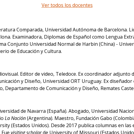
Ver todos los docentes
iteratura Comparada, Universidad Autónoma de Barcelona. L
ona. Examinadora, Diplomas de Español como Lengua Extran
ma Conjunto Universidad Normal de Harbin (China) - Unive
erio de Educación y Cultura.
ovisual. Editor de video, Teledoce. Ex coordinador adjunto 
icación y Diseño, Universidad ORT Uruguay. Ex diseñador ed
ado, Departamento de Comunicación y Diseño, Remates Castel
iversidad de Navarra (España). Abogado, Universidad Naciona
rio
La Nación
(Argentina). Maestro, Fundación Gabo (Colombia
sity (Estados Unidos). Desde 2017 publica columnas en las 
. Fue
visiting scholar
de University of Missouri (Estados Unido