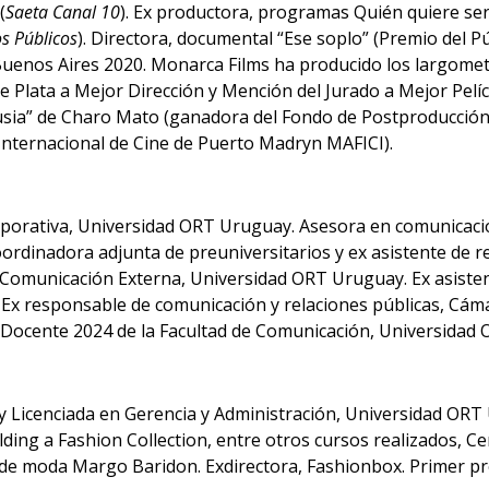
(
Saeta Canal 10
). Ex productora, programas Quién quiere ser
s Públicos
). Directora, documental “Ese soplo” (Premio del Púb
 Buenos Aires 2020. Monarca Films ha producido los largome
 Plata a Mejor Dirección y Mención del Jurado a Mejor Pelíc
usia” de Charo Mato (ganadora del Fondo de Postproducció
l Internacional de Cine de Puerto Madryn MAFICI).
porativa, Universidad ORT Uruguay. Asesora en comunicació
coordinadora adjunta de preuniversitarios y ex asistente de r
omunicación Externa, Universidad ORT Uruguay. Ex asistent
Ex responsable de comunicación y relaciones públicas, Cá
a Docente 2024 de la Facultad de Comunicación, Universidad
y Licenciada en Gerencia y Administración, Universidad ORT
lding a Fashion Collection, entre otros cursos realizados, Ce
a de moda Margo Baridon. Exdirectora, Fashionbox. Primer 