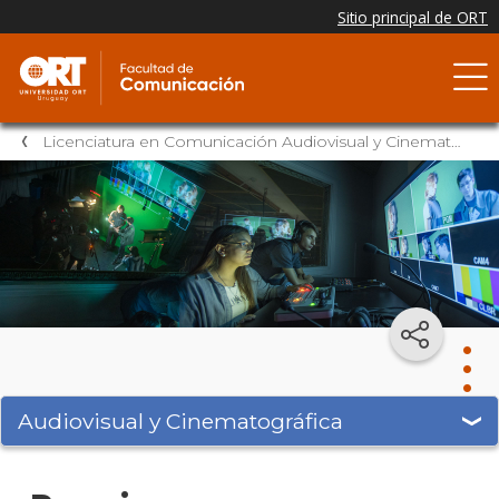
Licenciatura en Comunicación Audiovisual y Cinematográfica
Audiovisual y Cinematográfica
Audi
y
Cine