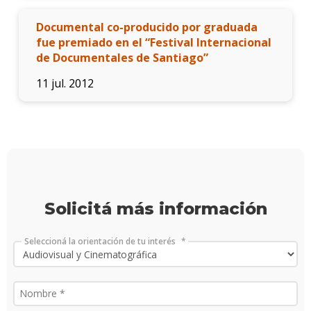
Doce
Documental co-producido por graduada
fue premiado en el “Festival Internacional
Iniciá
de Documentales de Santiago”
tu
inscri
11 jul. 2012
Solici
más
infor
Solicitá más información
Seleccioná la orientación de tu interés