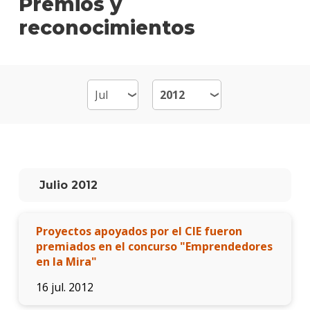
Premios y
reconocimientos
Plan
de
estud
Becas
dispo
Estud
Comun
Audio
Qué
Julio 2012
hace
los
gradu
Proyectos apoyados por el CIE fueron
premiados en el concurso "Emprendedores
Traba
en la Mira"
finale
de
16 jul. 2012
carre