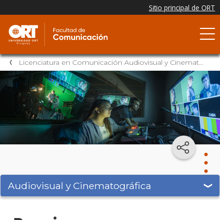
Licenciatura en Comunicación Audiovisual y Cinematográfica
Audiovisual y Cinematográfica
Audi
y
Cine