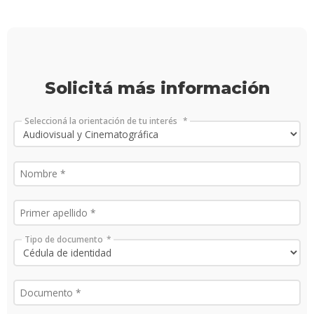
Doce
Iniciá
tu
inscri
Solicitá más información
Solici
más
Seleccioná la orientación de tu interés
infor
Tipo de documento