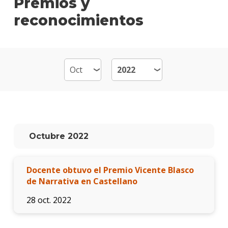
Premios y
reconocimientos
Plan
de
estud
Becas
dispo
Estud
Comun
Audio
Qué
Octubre 2022
hace
los
gradu
Docente obtuvo el Premio Vicente Blasco
de Narrativa en Castellano
Traba
finale
28 oct. 2022
de
carre