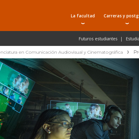
La facultad
Carreras y post
Autoridades
Carreras universit
Bec
Futuros estudiantes
Estudi
Docentes
Tecnicaturas
Bec
Investigación
Postgrados
Bec
enciatura en Comunicación Audiovisual y Cinematográfica
Pr
Laboratorios e infraestructura
Programas y semin
De
Escuela de Postgrados
Cursos cortos
Pre
Toda la oferta ac