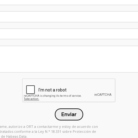
Enviar
 Llame, autorizo a ORT a contactarme y estoy de acuerdo con
 tratados conforme a la Ley N.° 18.331 sobre Protección de
 de Habeas Data.