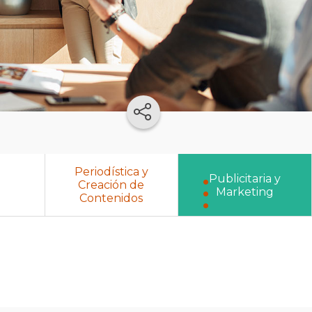
Periodística y
Publicitaria y
Creación de
Marketing
Contenidos
Publicitaria
y
Marketing