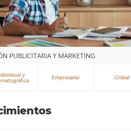
N PUBLICITARIA Y MARKETING
diovisual y
Empresarial
Global
ematográfica
cimientos