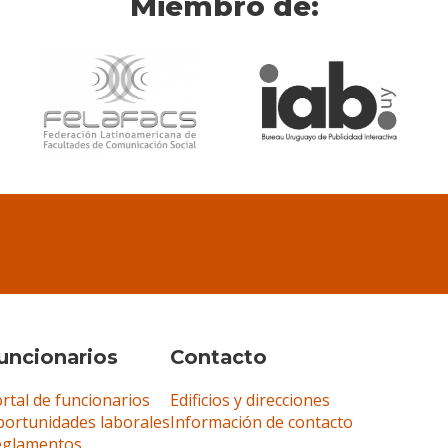
Miembro de:
uncionarios
Contacto
rtal de funcionarios
Edificios y direcciones
ortunidades laborales
Información de contacto
eglamentos