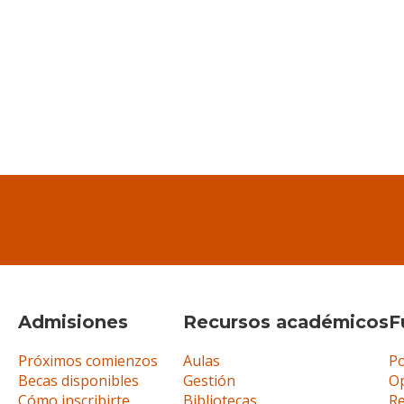
Admisiones
Recursos académicos
F
Próximos comienzos
Aulas
Po
Becas disponibles
Gestión
Op
Cómo inscribirte
Bibliotecas
R