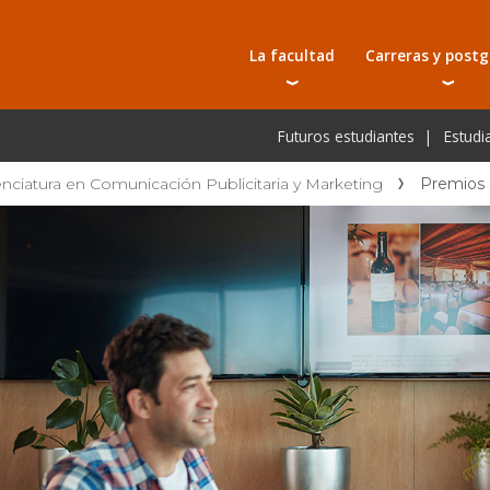
La facultad
Carreras y post
Autoridades
Carreras universit
Bec
Futuros estudiantes
Estudi
Docentes
Tecnicaturas
Bec
Investigación
Postgrados
Bec
enciatura en Comunicación Publicitaria y Marketing
Premios 
Laboratorios e infraestructura
Programas y semin
De
Escuela de Postgrados
Cursos cortos
Pre
Toda la oferta ac