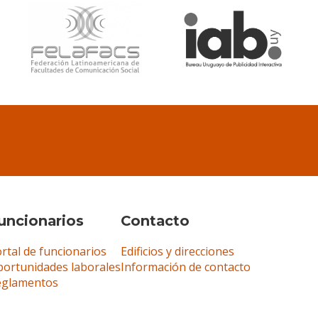
uncionarios
Contacto
rtal de funcionarios
Edificios y direcciones
ortunidades laborales
Información de contacto
eglamentos