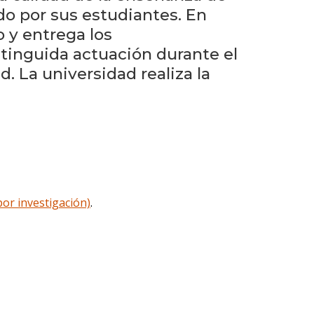
Testimonios
do por sus estudiantes. En
 y entrega los
Próximos
tinguida actuación durante el
eventos
. La universidad realiza la
Eventos
anteriores
La
facultad
en
los
por investigación)
.
medios
Blog
de
comunicación