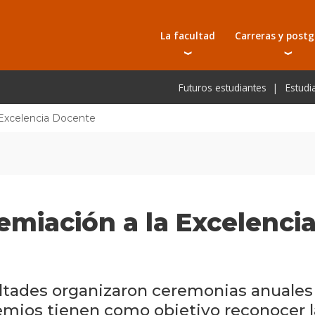
La facultad
Carreras y post
Autoridades
Carreras universit
Bec
Futuros estudiantes
Estudi
Docentes
Tecnicaturas
Bec
Investigación
Postgrados
Bec
 Excelencia Docente
Laboratorios e infraestructura
Programas y semin
De
Escuela de Postgrados
Cursos cortos
Pre
Toda la oferta ac
miación a la Excelenci
ultades organizaron ceremonias anuales
emios tienen como objetivo reconocer l