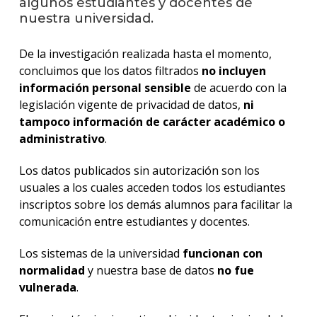
algunos estudiantes y docentes de
nuestra universidad.
Event
anter
De la investigación realizada hasta el momento,
La
concluimos que los datos filtrados
no incluyen
facul
información personal sensible
de acuerdo con la
en
legislación vigente de privacidad de datos,
ni
los
medio
tampoco información de carácter académico o
administrativo
.
Blog
de
Los datos publicados sin autorización son los
comun
usuales a los cuales acceden todos los estudiantes
inscriptos sobre los demás alumnos para facilitar la
comunicación entre estudiantes y docentes.
Los sistemas de la universidad
funcionan con
normalidad
y nuestra base de datos
no fue
vulnerada
.