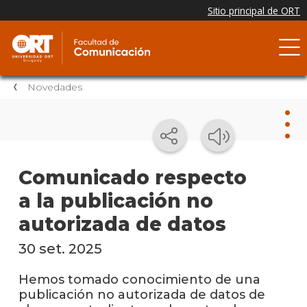
Novedades
Nov
Comunicado respecto
a la publicación no
Nove
de la
autorizada de datos
facul
30 set. 2025
Testi
Hemos tomado conocimiento de una
Próxi
publicación no autorizada de datos de
event