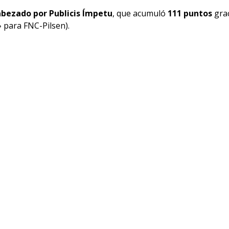
abezado
por
Publicis
Ímpetu
, que acumuló
111
puntos
grac
 para FNC-Pilsen).