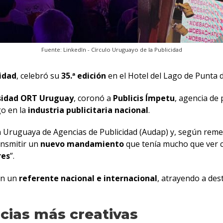
Fuente: LinkedIn - Círculo Uruguayo de la Publicidad
cidad
, celebró su
35.ª edición
en el Hotel del Lago de Punta d
rsidad ORT Uruguay
, coronó a
Publicis Ímpetu
, agencia de
go en la
industria publicitaria
nacional
.
n Uruguaya de Agencias de Publicidad (Audap) y, según remem
ransmitir un
nuevo mandamiento
que tenía mucho que ver c
res
”.
en un
referente nacional e internacional
, atrayendo a de
cias más creativas