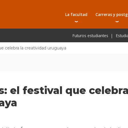
La facultad
Carreras y post
Autoridades
Carreras universit
Bec
Futuros estudiantes
Estudi
Docentes
Tecnicaturas
Bec
Investigación
Postgrados
Bec
ue celebra la creatividad uruguaya
Laboratorios e infraestructura
Programas y semin
De
Escuela de Postgrados
Cursos cortos
Pre
Toda la oferta ac
 el festival que celebra
aya