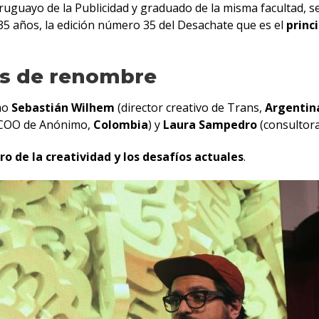
Uruguayo de la Publicidad y graduado de la misma facultad, se
35 años, la edición número 35 del Desachate que es el
princ
les de renombre
omo
Sebastián Wilhem
(director creativo de Trans,
Argentin
 COO de Anónimo,
Colombia
) y
Laura Sampedro
(consultora
ro
de
la
creatividad
y los desafíos actuales
.