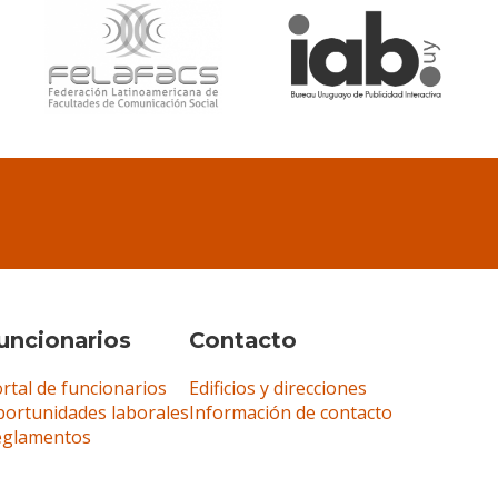
uncionarios
Contacto
rtal de funcionarios
Edificios y direcciones
ortunidades laborales
Información de contacto
eglamentos