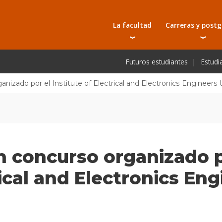
La facultad
Carreras y post
Autoridades
Carreras universit
Bec
Futuros estudiantes
Estudi
Docentes
Tecnicaturas
Bec
Investigación
Postgrados
Bec
nizado por el Institute of Electrical and Electronics Engineers
Laboratorios e infraestructura
Programas y semin
De
Escuela de Postgrados
Cursos cortos
Pre
Toda la oferta ac
 concurso organizado p
rical and Electronics En