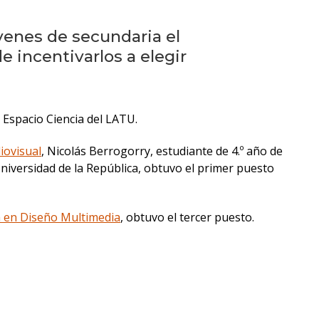
Testimonios
venes de secundaria el
Próximos
e incentivarlos a elegir
eventos
Eventos
anteriores
 Espacio Ciencia del LATU.
iovisual
, Nicolás Berrogorry, estudiante de 4.º año de
La
Universidad de la República, obtuvo el primer puesto
facultad
en
los
a en Diseño Multimedia
, obtuvo el tercer puesto.
medios
Blog
de
comunicación