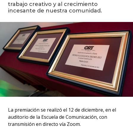
trabajo creativo y al crecimiento
Event
incesante de nuestra comunidad.
anter
La
facul
en
los
medio
Blog
de
comun
La premiación se realizó el 12 de diciembre, en el
auditorio de la Escuela de Comunicación, con
transmisión en directo vía Zoom.