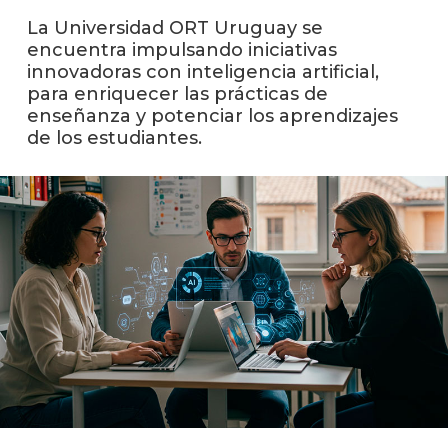
La Universidad ORT Uruguay se
Event
encuentra impulsando iniciativas
anter
innovadoras con inteligencia artificial,
para enriquecer las prácticas de
La
facul
enseñanza y potenciar los aprendizajes
en
de los estudiantes.
los
medio
Blog
de
comun