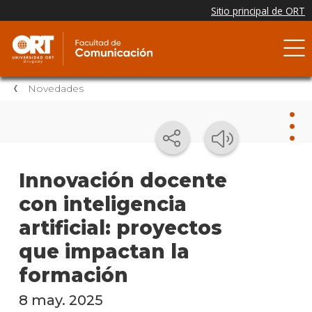
Novedades
Nov
Innovación docente
con inteligencia
Nove
de la
artificial: proyectos
facul
que impactan la
Testi
formación
Próxi
8 may. 2025
event