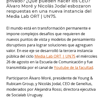
privado? ¿Qué pueden hacer los CEO?
Álvaro Moré y Nicolás Jodal esbozaron
Event
respuestas en una nueva instancia del
anter
Media Lab ORT | UN75.
La
facul
El mundo está en transformación permanente e
en
impone complejos desafíos que requieren de
los
nuevos puntos de vista y modelos de pensamiento
medio
disruptivos para lograr soluciones que agreguen
Blog
valor. En ese eje se desarrolló la tercera instancia
de
pública del ciclo
Media Lab ORT | UN75
el miércoles
comun
26 de agosto en la Escuela de Comunicación y fue
transmitida por el canal de
Youtube de la facultad
.
Participaron Álvaro Moré, presidente de Young &
Rubicam Group, y Nicolás Jodal, CEO de GeneXus,
moderados por Alejandra Rossi, directora ejecutiva
de Socialab Uruguay.