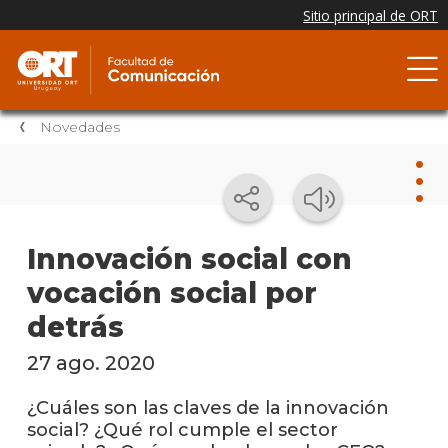
Novedades
Nov
Innovación social con
vocación social por
Nove
de la
detrás
facul
27 ago. 2020
Testi
¿Cuáles son las claves de la innovación
Próxi
social? ¿Qué rol cumple el sector
event