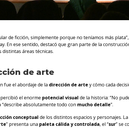
lar de ficción, simplemente porque no teníamos más plata”, e
. En ese sentido, destacó que gran parte de la construcción
s distintas áreas técnicas.
ección de arte
 fue el abordaje de la
dirección de arte
y cómo cada decisi
n percibió el enorme
potencial
visual
de la historia: “No pud
ora “describe absolutamente todo con
mucho
detalle
”.
cción conceptual
de los distintos espacios y personajes. La
rte
” presenta una
paleta cálida y controlada
, el “
sur
” se 