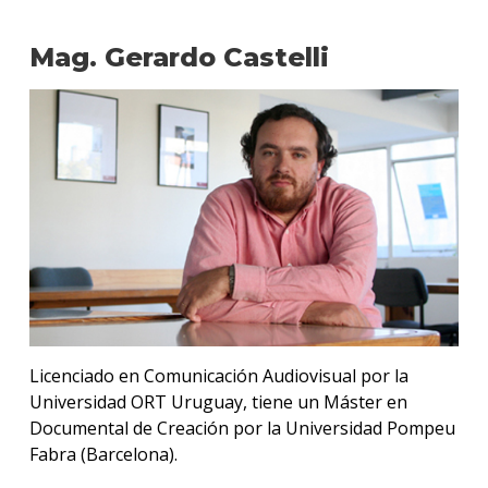
Audi
Mag. Gerardo Castelli
Plan
de
estud
Estud
Reali
Audio
Qué
hace
los
gradu
Doce
Licenciado en Comunicación Audiovisual por la
Universidad ORT Uruguay, tiene un Máster en
Becas
Documental de Creación por la Universidad Pompeu
dispo
Fabra (Barcelona).
Iniciá