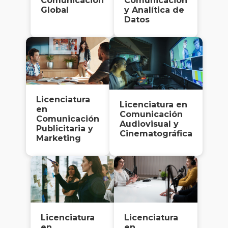
Comunicación
Comunicación
Global
y Analítica de
Datos
Licenciatura
Licenciatura en
en
Comunicación
Comunicación
Audiovisual y
Publicitaria y
Cinematográfica
Marketing
Licenciatura
Licenciatura
en
en