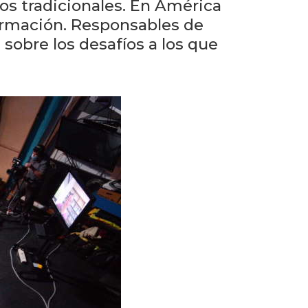
Testimonios
s tradicionales. En América
formación. Responsables de
Próximos
sobre los desafíos a los que
eventos
Eventos
anteriores
La
facultad
en
los
medios
Blog
de
comunicación