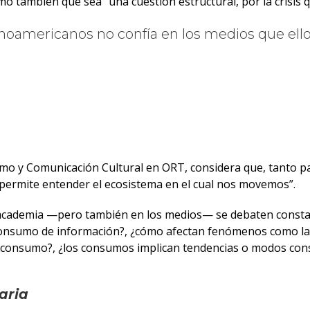
o también que sea “una cuestión estructural, por la crisis q
inoamericanos no confía en los medios que el
smo y Comunicación Cultural en ORT, considera que, tanto pa
 permite entender el ecosistema en el cual nos movemos”.
 academia —pero también en los medios— se debaten consta
al consumo de información?, ¿cómo afectan fenómenos como la
consumo?, ¿los consumos implican tendencias o modos cons
iaria