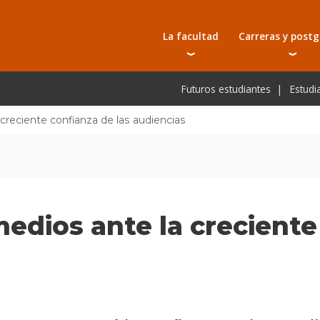
La facultad
Carreras y post
Autoridades
Carreras universit
Bec
Futuros estudiantes
Estudi
Docentes
Tecnicaturas
Bec
Investigación
Postgrados
Bec
 creciente confianza de las audiencias
Laboratorios e infraestructura
Programas y semin
De
Escuela de Postgrados
Cursos cortos
Pre
Toda la oferta ac
medios ante la crecient