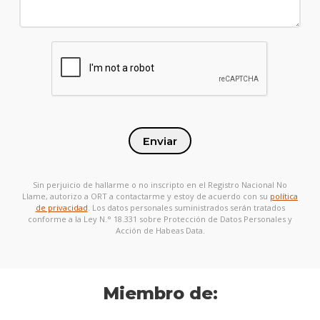
Enviar
Sin perjuicio de hallarme o no inscripto en el Registro Nacional No
Llame, autorizo a ORT a contactarme y estoy de acuerdo con su
política
de privacidad
. Los datos personales suministrados serán tratados
conforme a la Ley N.° 18.331 sobre Protección de Datos Personales y
Acción de Habeas Data.
Miembro de: