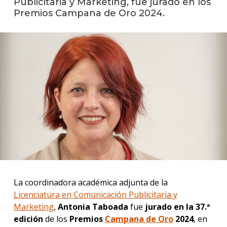
Publicitaria y Marketing, fue jurado en los
Premios Campana de Oro 2024.
Event
anter
La
facul
en
los
medio
Blog
de
comun
La coordinadora académica adjunta de la
Licenciatura en Comunicación Publicitaria y
Marketing
,
Antonia Taboada
fue
jurado en la 37.ª
edición
de los
Premios
Campana de Oro
2024
, en