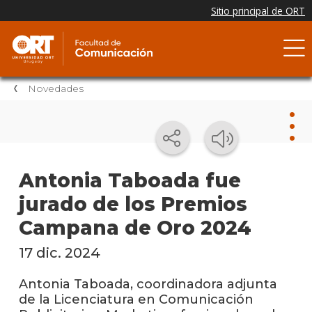
Novedades
Nov
Antonia Taboada fue
jurado de los Premios
Nove
de la
Campana de Oro 2024
facul
17 dic. 2024
Testi
Antonia Taboada, coordinadora adjunta
Próxi
de la Licenciatura en Comunicación
event