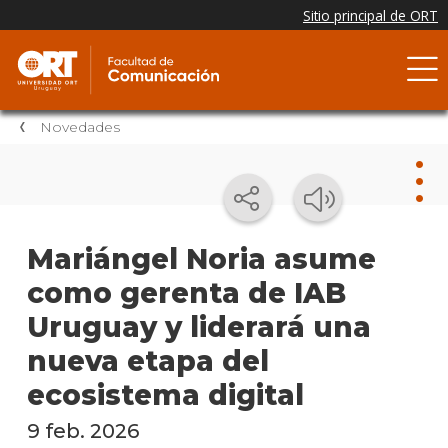
Novedades
Nov
Mariángel Noria asume
como gerenta de IAB
Nove
de la
Uruguay y liderará una
facul
nueva etapa del
Testi
ecosistema digital
Próxi
9 feb. 2026
event