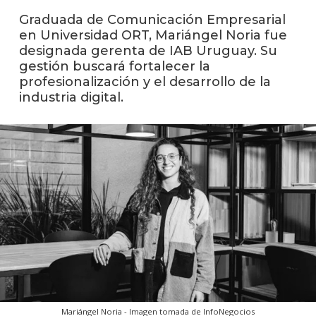
Graduada de Comunicación Empresarial
Event
en Universidad ORT, Mariángel Noria fue
anter
designada gerenta de IAB Uruguay. Su
gestión buscará fortalecer la
La
facul
profesionalización y el desarrollo de la
en
industria digital.
los
medio
Blog
de
comun
Mariángel Noria - Imagen tomada de InfoNegocios