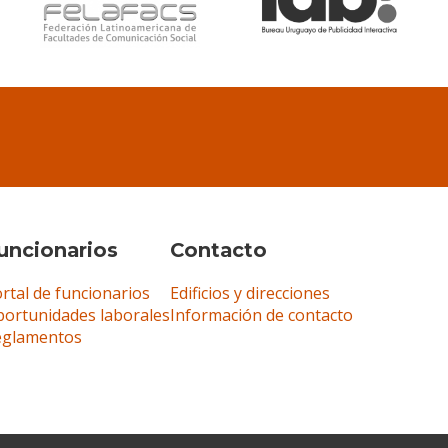
uncionarios
Contacto
rtal de funcionarios
Edificios y direcciones
ortunidades laborales
Información de contacto
eglamentos