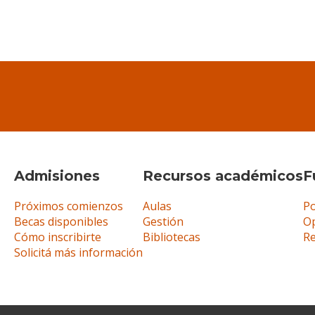
Admisiones
Recursos académicos
F
Próximos comienzos
Aulas
Po
Becas disponibles
Gestión
Op
Cómo inscribirte
Bibliotecas
R
Solicitá más información