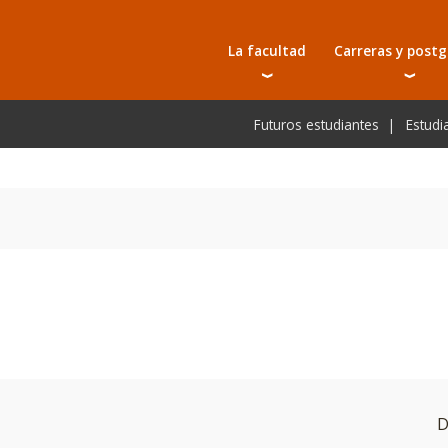
La facultad
Carreras y post
Autoridades
Carreras universit
Bec
Futuros estudiantes
Estudi
Docentes
Tecnicaturas
Bec
Investigación
Postgrados
Bec
Laboratorios e infraestructura
Programas y semin
De
Escuela de Postgrados
Cursos cortos
Pre
Toda la oferta ac
D