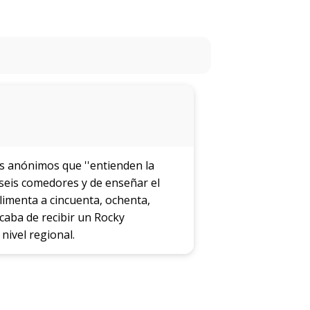
estudios
Estudiar
Realización
Audiovisual
Qué
hacen
los
graduados
es anónimos que ''entienden la
 seis comedores y de enseñar el
Docentes
limenta a cincuenta, ochenta,
acaba de recibir un Rocky
ivel regional.
Becas
disponibles
Iniciá
tu