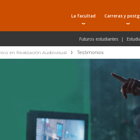
La facultad
Carreras y post
Autoridades
Carreras universit
Bec
Futuros estudiantes
Estudi
Docentes
Tecnicaturas
Bec
Investigación
Postgrados
Bec
nico en Realización Audiovisual
Testimonios
Laboratorios e infraestructura
Programas y semin
De
Escuela de Postgrados
Cursos cortos
Pre
Toda la oferta ac