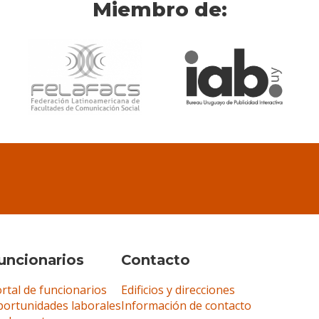
Miembro de:
uncionarios
Contacto
rtal de funcionarios
Edificios y direcciones
ortunidades laborales
Información de contacto