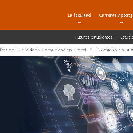
La facultad
Carreras y post
Autoridades
Carreras universit
Bec
Futuros estudiantes
Estudi
Docentes
Tecnicaturas
Bec
Investigación
Postgrados
Bec
lista en Publicidad y Comunicación Digital
Premios y recon
Laboratorios e infraestructura
Programas y semin
De
Escuela de Postgrados
Cursos cortos
Pre
Toda la oferta ac