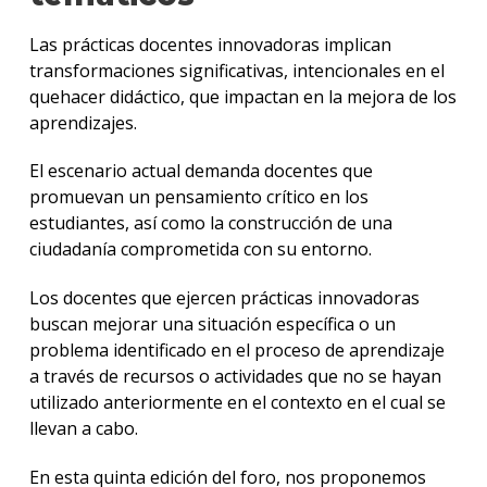
Consi
y
Las prácticas docentes innovadoras implican
ejes
transformaciones significativas, intencionales en el
temát
quehacer didáctico, que impactan en la mejora de los
aprendizajes.
Orado
El escenario actual demanda docentes que
Comit
Acad
promuevan un pensamiento crítico en los
del
estudiantes, así como la construcción de una
Foro
ciudadanía comprometida con su entorno.
Instit
Los docentes que ejercen prácticas innovadoras
parti
buscan mejorar una situación específica o un
problema identificado en el proceso de aprendizaje
a través de recursos o actividades que no se hayan
utilizado anteriormente en el contexto en el cual se
llevan a cabo.
En esta quinta edición del foro, nos proponemos