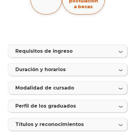
postulación
Corp
a becas
y
Rela
Públ
Plan
de
Requisitos de ingreso
estud
Por
Duración y horarios
qué
estud
Comun
Modalidad de cursado
Corpo
y
Relac
Perfil de los graduados
Públi
Qué
Tí­tulos y reconocimientos
cargo
ocup