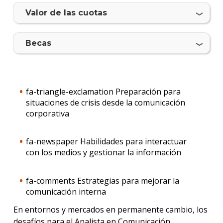
los
Valor de las cuotas
gradu
Doce
Becas
Becas
dispo
fa-triangle-exclamation Preparación para
Iniciá
situaciones de crisis desde la comunicación
tu
inscri
corporativa
Solici
fa-newspaper Habilidades para interactuar
más
con los medios y gestionar la información
infor
fa-comments Estrategias para mejorar la
comunicación interna
En entornos y mercados en permanente cambio, los
desafíos para el Analista en Comunicación