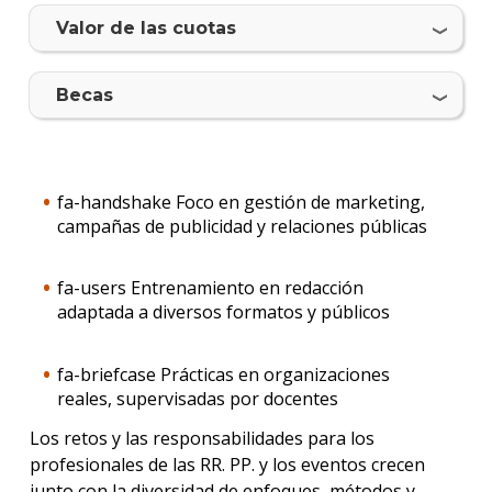
Valor de las cuotas
Qué
cargo
ocup
Becas
los
gradu
Doce
fa-handshake Foco en gestión de marketing,
Becas
campañas de publicidad y relaciones públicas
dispo
fa-users Entrenamiento en redacción
Iniciá
adaptada a diversos formatos y públicos
tu
inscri
fa-briefcase Prácticas en organizaciones
Solici
reales, supervisadas por docentes
más
infor
Los retos y las responsabilidades para los
profesionales de las RR. PP. y los eventos crecen
junto con la diversidad de enfoques, métodos y