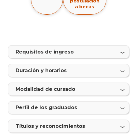
postulación
Públ
a becas
y
Orga
de
Even
Mater
Requisitos de ingreso
y
plan
de
Duración y horarios
estud
Por
Modalidad de cursado
qué
estud
Relac
Perfil de los graduados
Públi
y
organ
Tí­tulos y reconocimientos
de
event