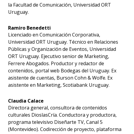
la Facultad de Comunicación, Universidad ORT
Qué
Uruguay.
cargo
ocup
los
Ramiro Benedetti
gradu
Licenciado en Comunicación Corporativa,
Universidad ORT Uruguay. Técnico en Relaciones
Doce
Públicas y Organización de Eventos, Universidad
ORT Uruguay. Ejecutivo senior de Marketing,
Becas
Ferrere Abogados. Productor y redactor de
dispo
contenidos, portal web Bodegas del Uruguay. Ex
Iniciá
asistente de cuentas, Burson Cohn & Wolfe. Ex
tu
asistente en Marketing, Scotiabank Uruguay.
inscri
Claudia Calace
Solici
más
Directora general, consultora de contenidos
infor
culturales DioslasCría. Conductora y productora,
programa televisivo Diseñarte TV, Canal 5
(Montevideo). Codirección de proyecto, plataforma