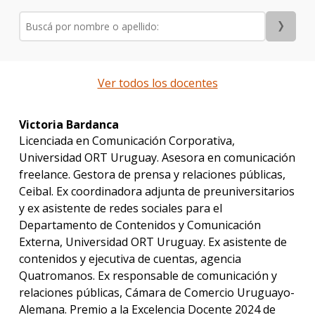
Públ
y
Orga
de
Even
Ver todos los docentes
Mater
Victoria Bardanca
y
plan
Licenciada en Comunicación Corporativa,
de
Universidad ORT Uruguay. Asesora en comunicación
estud
freelance. Gestora de prensa y relaciones públicas,
Ceibal. Ex coordinadora adjunta de preuniversitarios
Por
y ex asistente de redes sociales para el
qué
estud
Departamento de Contenidos y Comunicación
Relac
Externa, Universidad ORT Uruguay. Ex asistente de
Públi
contenidos y ejecutiva de cuentas, agencia
y
Quatromanos. Ex responsable de comunicación y
organ
de
relaciones públicas, Cámara de Comercio Uruguayo-
event
Alemana. Premio a la Excelencia Docente 2024 de