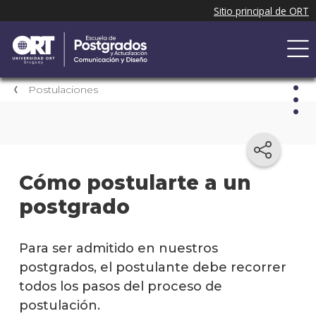
Postulaciones
Post
Cómo
Cómo postularte a un
postu
postgrado
a un
postg
Cómo
Para ser admitido en nuestros
inscri
postgrados, el postulante debe recorrer
a un
todos los pasos del proceso de
curso
de
postulación.
actua