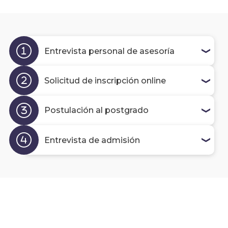
Valor
de
las
cuota
Entrevista personal de asesoría
Modal
Solicitud de inscripción online
de
pago
Postulación al postgrado
Solici
más
infor
Entrevista de admisión