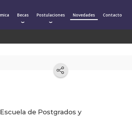
émica
Becas
Postulaciones
Novedades
Contacto
Becas para postgrados
Cómo postularte a un postgrado
arios
Descuentos
Cómo inscribirte a un curso de actualización
démica
 Escuela de Postgrados y