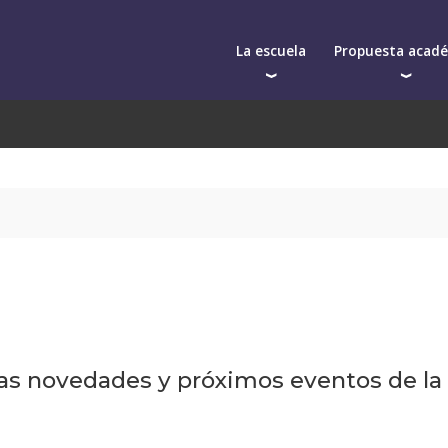
La escuela
Propuesta acad
Autoridades
Postgrados
Cuerpo docente
Programas y semin
Qué nos distingue
Cursos cortos
La facultad
In-company
Toda la oferta aca
mas novedades y próximos eventos de la