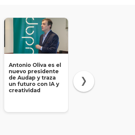
Antonio Oliva es el
Proyectos
nuevo presidente
académicos con
de Audap y traza
impacto social: el
un futuro con IA y
poder de unir
creatividad
tecnología y
empatía