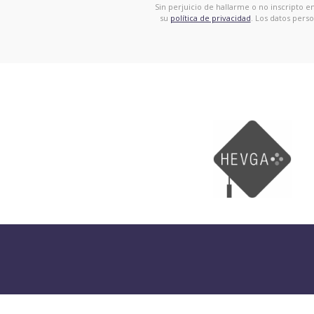
Sin perjuicio de hallarme o no inscripto 
su
política de privacidad
. Los datos pers