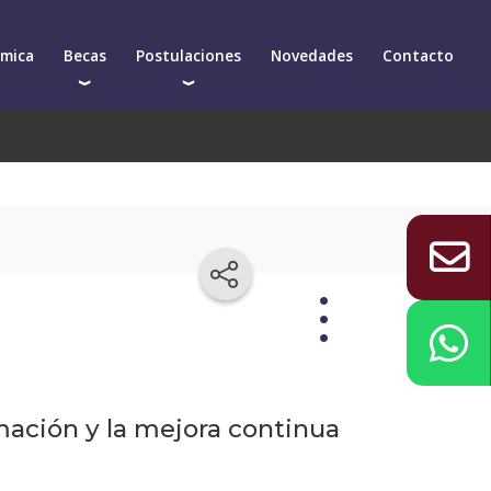
émica
Becas
Postulaciones
Novedades
Contacto
Becas para postgrados
Cómo postularte a un postgrado
arios
Descuentos
Cómo inscribirte a un curso de actualización
démica
Propuesta
ación y la mejora continua
académica