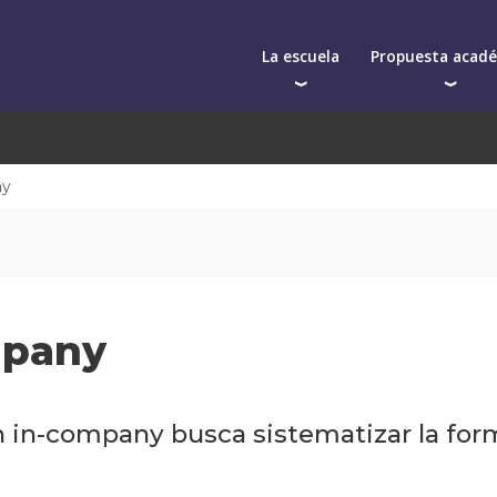
La escuela
Propuesta acad
Autoridades
Postgrados
Cuerpo docente
Programas y semin
Qué nos distingue
Cursos cortos
ny
La facultad
Toda la oferta aca
mpany
in-company busca sistematizar la form