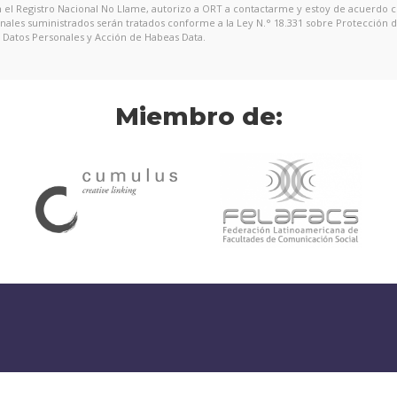
en el Registro Nacional No Llame, autorizo a ORT a contactarme y estoy de acuerdo 
onales suministrados serán tratados conforme a la Ley N.° 18.331 sobre Protección 
Datos Personales y Acción de Habeas Data.
Miembro de: