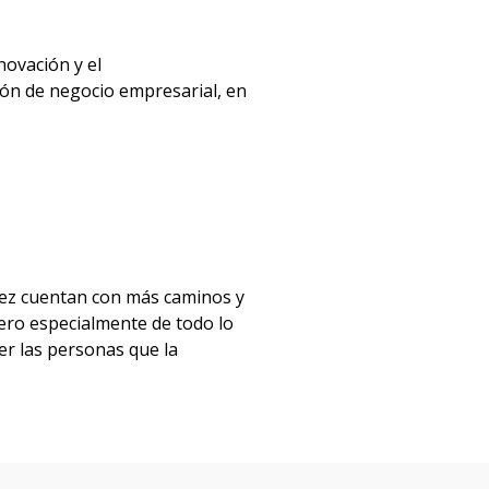
Postgrados
Programas
novación y el
y
ión de negocio empresarial, en
seminarios
Cursos
cortos
Formación
in-
ez cuentan con más caminos y
company
ero especialmente de todo lo
er las personas que la
Toda
la
oferta
académica