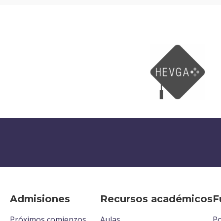
Admisiones
Recursos académicos
F
Próximos comienzos
Aulas
Po