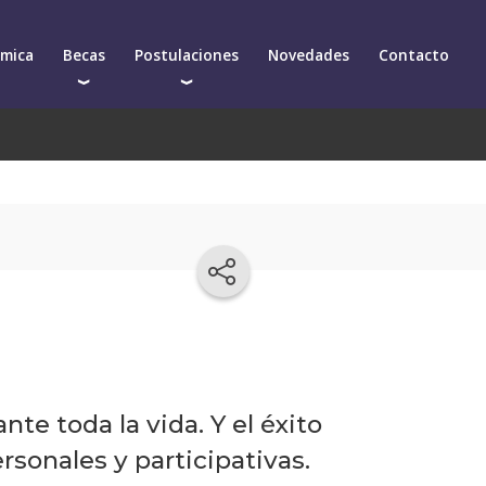
émica
Becas
Postulaciones
Novedades
Contacto
Becas para postgrados
Cómo postularte a un postgrado
arios
Descuentos
Cómo inscribirte a un curso de actualización
démica
e toda la vida. Y el éxito
sonales y participativas.