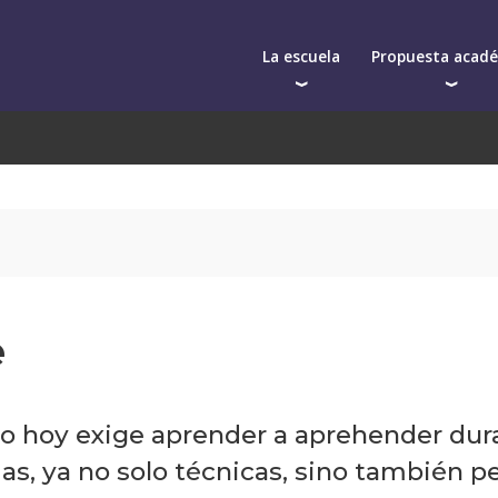
La escuela
Propuesta acad
Autoridades
Postgrados
Cuerpo docente
Programas y semin
Cursos cortos
La facultad
In-company
Toda la oferta aca
e
o hoy exige aprender a aprehender durant
 ya no solo técnicas, sino también per