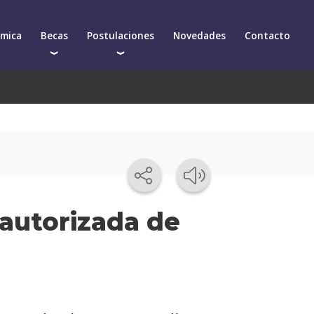
émica
Becas
Postulaciones
Novedades
Contacto
Becas para postgrados
Cómo postularte a un postgrado
arios
Descuentos
Cómo inscribirte a un curso de actualización
démica
 autorizada de