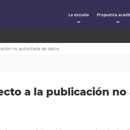
La escuela
Propuesta acad
Autoridades
Postgrados
Cuerpo docente
Programas y semin
Qué nos distingue
Cursos cortos
ación no autorizada de datos
La facultad
In-company
Toda la oferta aca
to a la publicación no