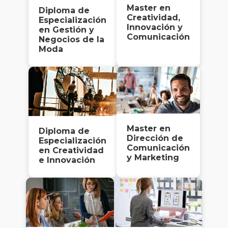
Master en
Diploma de
Creatividad,
Especialización
Innovación y
en Gestión y
Comunicación
Negocios de la
Moda
Master en
Diploma de
Dirección de
Especialización
Comunicación
en Creatividad
y Marketing
e Innovación