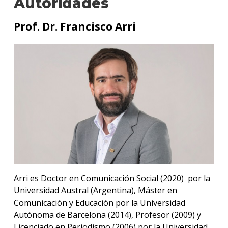
Autoridades
Plan
Prof. Dr. Francisco Arri
de
estud
Estud
Analít
de
Datos
e
Innov
Doce
Becas
dispo
Arri es Doctor en Comunicación Social (2020) por la
Iniciá
Universidad Austral (Argentina), Máster en
tu
Comunicación y Educación por la Universidad
inscri
Autónoma de Barcelona (2014), Profesor (2009) y
Licenciado en Periodismo (2006) por la Universidad