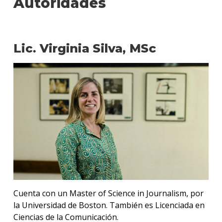
Autoridades
de
estud
Qué
hace
Lic. Virginia Silva, MSc
los
gradu
Por
qué
estud
Comun
Empre
Doce
Becas
dispo
Cuenta con un Master of Science in Journalism, por
Iniciá
la Universidad de Boston. También es Licenciada en
tu
Ciencias de la Comunicación.
inscri