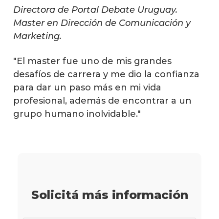
de
Directora de Portal Debate Uruguay.
Com
Master en Dirección de Comunicación y
y
Marketing.
Mark
"El master fue uno de mis grandes
Plan
desafíos de carrera y me dio la confianza
de
estud
para dar un paso más en mi vida
profesional, además de encontrar a un
Estud
grupo humano inolvidable."
Direc
de
Comun
y
Marke
Qué
cargo
Solicitá más información
ocup
los
gradu