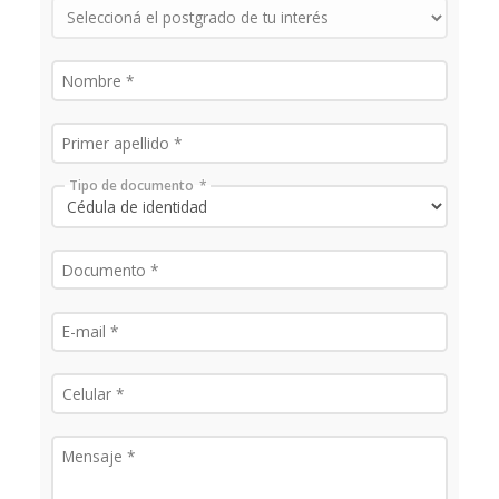
Doce
Becas
y
descu
Proce
Tipo de documento
de
postu
Solici
más
infor