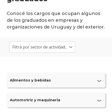
de
Com
Conocé los cargos que ocupan algunos
y
de los graduados en empresas y
Mark
organizaciones de Uruguay y del exterior.
Plan
de
estud
Estud
Direc
de
Comun
y
Marke
Alimentos y bebidas
Qué
cargo
Paula María Rachetti Perez
ocup
Automotriz y maquinaria
los
Category Manager canal BTB y BTC (2024 -
gradu
2025)