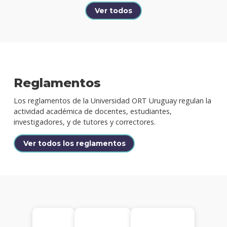
Ver todos
Doce
Becas
y
descu
Proce
Reglamentos
de
postu
Los reglamentos de la Universidad ORT Uruguay regulan la
actividad académica de docentes, estudiantes,
Solici
investigadores, y de tutores y correctores.
más
infor
Ver todos los reglamentos