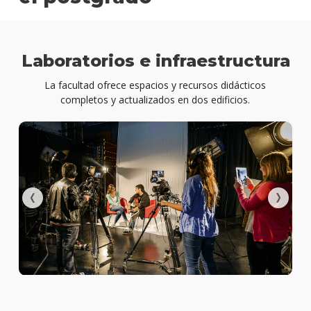
de
Com
y
Mark
Laboratorios e infraestructura
La facultad ofrece espacios y recursos didácticos
Plan
completos y actualizados en dos edificios.
de
estud
Estud
Direc
de
Comun
y
Marke
Qué
cargo
ocup
los
gradu