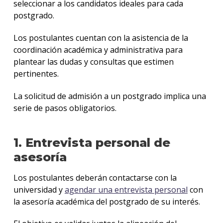
seleccionar a los candidatos ideales para cada
Doce
postgrado.
Becas
Los postulantes cuentan con la asistencia de la
y
coordinación académica y administrativa para
descu
plantear las dudas y consultas que estimen
pertinentes.
Proce
de
La solicitud de admisión a un postgrado implica una
postu
serie de pasos obligatorios.
Solici
más
infor
1. Entrevista personal de
asesoría
Los postulantes deberán contactarse con la
universidad y
agendar una entrevista personal
con
la asesoría académica del postgrado de su interés.