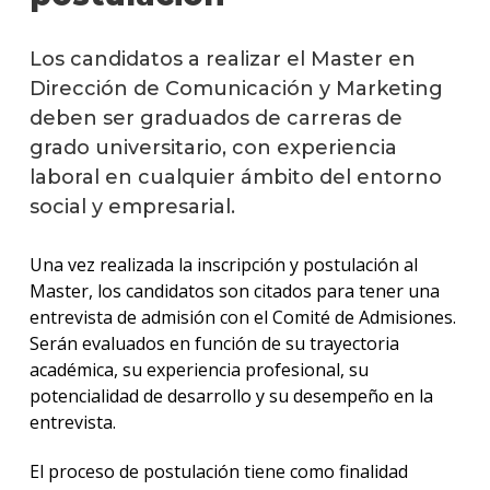
de
Com
Los candidatos a realizar el Master en
y
Dirección de Comunicación y Marketing
Mark
deben ser graduados de carreras de
Plan
grado universitario, con experiencia
de
laboral en cualquier ámbito del entorno
estud
social y empresarial.
Estud
Direc
Una vez realizada la inscripción y postulación al
de
Master, los candidatos son citados para tener una
Comun
entrevista de admisión con el Comité de Admisiones.
y
Marke
Serán evaluados en función de su trayectoria
académica, su experiencia profesional, su
Qué
potencialidad de desarrollo y su desempeño en la
cargo
entrevista.
ocup
los
El proceso de postulación tiene como finalidad
gradu