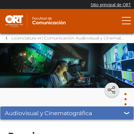
Licenciatura en Comunicación Audiovisual y Cinematográfica
Audiovisual y Cinematográfica
Audi
y
Cine