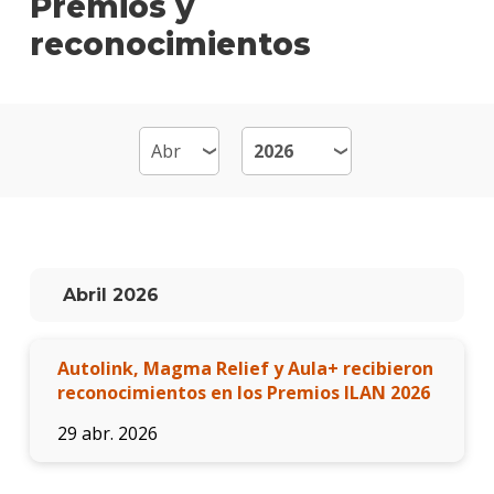
Premios y
reconocimientos
Plan
de
estud
Becas
dispo
Estud
Comun
Audio
Qué
Abril 2026
hace
los
gradu
Autolink, Magma Relief y Aula+ recibieron
reconocimientos en los Premios ILAN 2026
Traba
finale
29 abr. 2026
de
carre