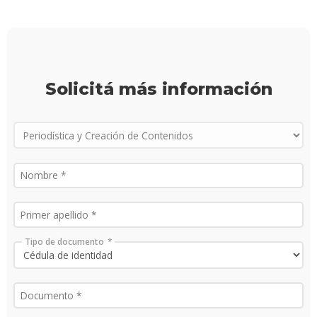
finale
de
carre
Doce
Solicitá más información
Iniciá
tu
inscri
Solici
más
infor
Tipo de documento