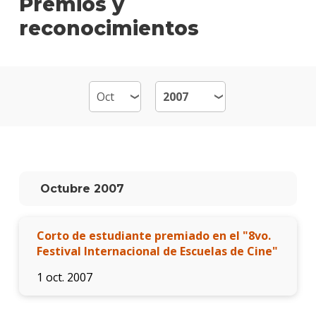
Premios y
de
reconocimientos
Cont
Plan
de
estud
Becas
dispo
Por
qué
Octubre 2007
estud
Perio
Corto de estudiante premiado en el "8vo.
Qué
hace
Festival Internacional de Escuelas de Cine"
los
gradu
1 oct. 2007
Traba