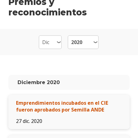
Premios y
de
reconocimientos
Cont
Plan
de
estud
Becas
dispo
Por
qué
Diciembre 2020
estud
Perio
Emprendimientos incubados en el CIE
Qué
hace
fueron aprobados por Semilla ANDE
los
gradu
27 dic. 2020
Traba