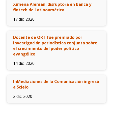
finale
Ximena Aleman: disruptora en banca y
de
fintech de Latinoamérica
carre
17 dic. 2020
Doce
Iniciá
Docente de ORT fue premiado por
tu
investigación periodística conjunta sobre
inscri
el crecimiento del poder político
evangélico
Solici
más
14 dic. 2020
infor
InMediaciones de la Comunicación ingresó
a Scielo
2 dic. 2020