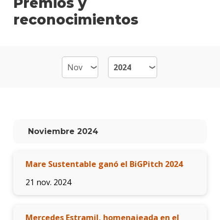
Premios y
de
reconocimientos
Cont
Plan
de
estud
Becas
dispo
Por
qué
Noviembre 2024
estud
Perio
Mare Sustentable ganó el BiGPitch 2024
Qué
hace
21 nov. 2024
los
gradu
Traba
Mercedes Estramil, homenajeada en el