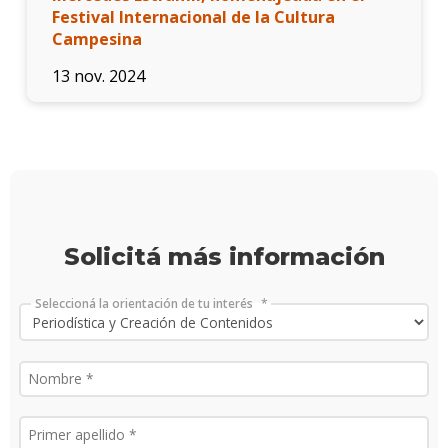
finale
Festival Internacional de la Cultura
de
Campesina
carre
13 nov. 2024
Doce
Iniciá
tu
inscri
Solici
más
Solicitá más información
infor
Seleccioná la orientación de tu interés