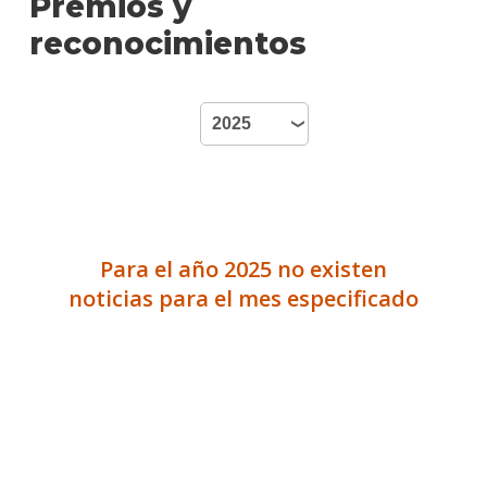
Premios y
de
reconocimientos
Cont
Plan
de
estud
Becas
dispo
Por
Para el año 2025 no existen
qué
estud
noticias para el mes especificado
Perio
Qué
hace
los
gradu
Traba