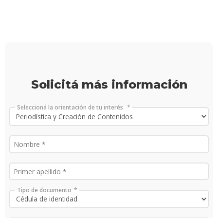
finale
de
carre
Doce
Iniciá
tu
Solicitá más información
inscri
Solici
Seleccioná la orientación de tu interés
más
infor
Tipo de documento